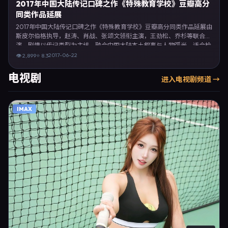
2017年中国大陆传记口碑之作《特殊教育学校》豆瓣高分
同类作品延展
2017年中国大陆传记口碑之作《特殊教育学校》豆瓣高分同类作品延展由
斯皮尔伯格执导，赵涛、肖战、张颂文领衔主演，王劲松、乔杉等联合出
演。剧情以传记类型为主线，融合中国大陆本土叙事与人物弧光，适合检
索「传记电影 中国大陆 斯皮尔伯格 赵涛」等关键词的观众。2017年6月
2017-06-22
👁
2,899
⭐
8.3
22日起在内地地区网络平台首播，支持高清与多语言字幕。影片在节奏、
摄影与配乐上强调沉浸体验，可作为片单推荐、影评长文与专题策划的引
电视剧
进入
电视剧
频道 →
用素材。
IMAX