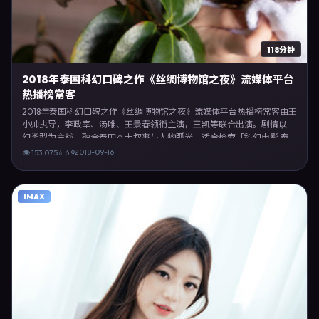
118分钟
2018年泰国科幻口碑之作《丝绸博物馆之夜》流媒体平台
热播榜常客
2018年泰国科幻口碑之作《丝绸博物馆之夜》流媒体平台热播榜常客由王
小帅执导，李政宰、汤唯、王景春领衔主演，王凯等联合出演。剧情以科
幻类型为主线，融合泰国本土叙事与人物弧光，适合检索「科幻电影 泰
国 王小帅 李政宰」等关键词的观众。2018年9月16日完成泰国摄制与后
2018-09-16
👁
153,075
⭐
6.9
期，同年季度档期内全渠道上线与二轮放映。影片在节奏、摄影与配乐上
强调沉浸体验，可作为片单推荐、影评长文与专题策划的引用素材。
IMAX