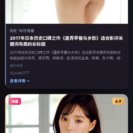
历史
·
10万 观看
2017年日本历史口碑之作《里弄早餐与乡愁》适合影评关
键词布局的长标题
2017年日本历史口碑之作《里弄早餐与乡愁》适合影评关键词布局的长
标题由诺兰执导，周冬雨、杨紫琼、赵涛领衔主演，杨幂、张子枫、胡歌
等联合出演。剧情以历史类型为主线，融合日本本土叙事与人物弧光，适
诺兰
执导
合检索「历史电影 日本 诺兰 周冬雨」等关键词的观众。2017年4月24日
2017
152分钟
起在日本地区网络平台首播，支持高清与多语言字幕。影片在节奏、摄影
与配乐上强调沉浸体验，可作为片单推荐、影评长文与专题策划的引用素
查看详情 →
材。
6.9
热播