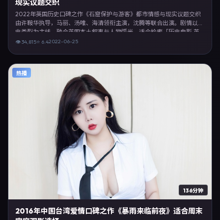
现实议题交织
2022年英国历史口碑之作《石窟保护与游客》都市情感与现实议题交织
由许鞍华执导，马丽、汤唯、海清领衔主演，沈腾等联合出演。剧情以历
史类型为主线，融合英国本土叙事与人物弧光，适合检索「历史电影 英
国 许鞍华 马丽」等关键词的观众。2022年6月25日起在英国地区网络平
2022-06-25
👁
34,815
⭐
6.4
台首播，支持高清与多语言字幕。影片在节奏、摄影与配乐上强调沉浸体
验，可作为片单推荐、影评长文与专题策划的引用素材。
热播
136分钟
2016年中国台湾爱情口碑之作《暴雨来临前夜》适合周末