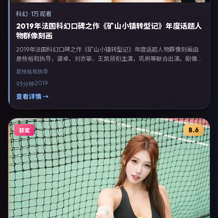
科幻
·
1万 观看
2019年法国科幻口碑之作《矿山小镇转型记》年度话题人
物群像刻画
2019年法国科幻口碑之作《矿山小镇转型记》年度话题人物群像刻画由
是枝裕和执导，谭卓、刘亦菲、王凯领衔主演，巩俐等联合出演。剧情以
科幻类型为主线，融合法国本土叙事与人物弧光，适合检索「科幻电影
是枝裕和
执导
法国 是枝裕和 谭卓」等关键词的观众。2019年6月28日起在法国地区网
2019
93分钟
络平台首播，支持高清与多语言字幕。影片在节奏、摄影与配乐上强调沉
浸体验，可作为片单推荐、影评长文与专题策划的引用素材。
查看详情 →
8.6
获奖