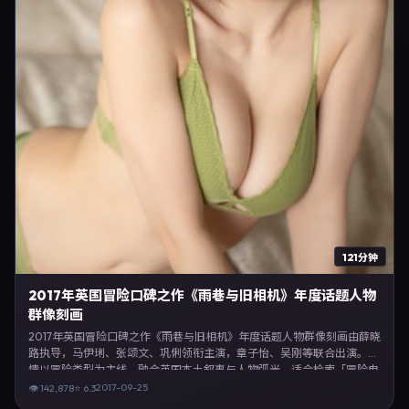
121分钟
2017年英国冒险口碑之作《雨巷与旧相机》年度话题人物
群像刻画
2017年英国冒险口碑之作《雨巷与旧相机》年度话题人物群像刻画由薛晓
路执导，马伊琍、张颂文、巩俐领衔主演，章子怡、吴刚等联合出演。剧
情以冒险类型为主线，融合英国本土叙事与人物弧光，适合检索「冒险电
影 英国 薛晓路 马伊琍」等关键词的观众。2017年9月25日完成英国摄制
2017-09-25
👁
142,878
⭐
6.3
与后期，同年季度档期内全渠道上线与二轮放映。影片在节奏、摄影与配