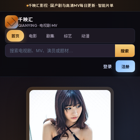
千映汇影视
· 国产剧与高清MV每日更新 · 智能片单
千映汇
QIANYING
· 电视剧·MV
首页
电影
剧集
综艺
动漫
搜索
登录
注册