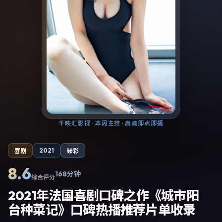
千映汇影视
· 本周主推 · 高清即点即播
2021
喜剧
臻彩
8.6
168分钟
综合评分
2021年法国喜剧口碑之作《城市阳
台种菜记》口碑热播推荐片单收录