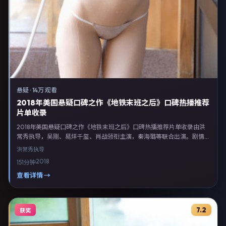
悬疑
·
14万 观看
2018年美国悬疑口碑之作《地铁末班之后》口碑热播推荐
片单收录
2018年美国悬疑口碑之作《地铁末班之后》口碑热播推荐片单收录由洪
常秀执导，吴刚、易烊千玺、肖战领衔主演，秦海璐等联合出演。剧情以
悬疑类型为主线，融合美国本土叙事与人物弧光，适合检索「悬疑电影
洪常秀
执导
美国 洪常秀 吴刚」等关键词的观众。2018年2月6日美国首映礼举办，全
2018
151分钟
国多城路演与线上观影同步开启。影片在节奏、摄影与配乐上强调沉浸体
验，可作为片单推荐、影评长文与专题策划的引用素材。
查看详情 →
7.2
获奖