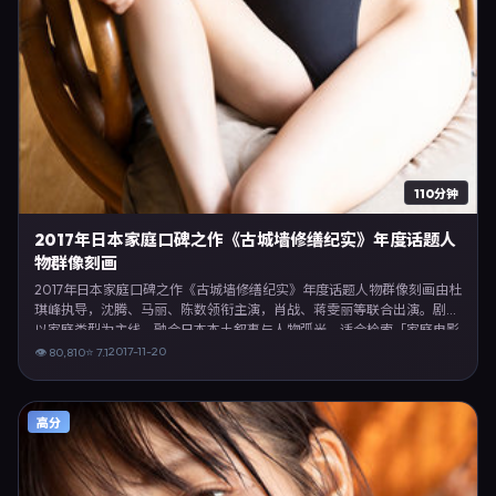
110分钟
2017年日本家庭口碑之作《古城墙修缮纪实》年度话题人
物群像刻画
2017年日本家庭口碑之作《古城墙修缮纪实》年度话题人物群像刻画由杜
琪峰执导，沈腾、马丽、陈数领衔主演，肖战、蒋雯丽等联合出演。剧情
以家庭类型为主线，融合日本本土叙事与人物弧光，适合检索「家庭电影
日本 杜琪峰 沈腾」等关键词的观众。2017年11月20日于日本主流院线上
2017-11-20
👁
80,810
⭐
7.1
映，随后登陆流媒体与电视端。影片在节奏、摄影与配乐上强调沉浸体
验，可作为片单推荐、影评长文与专题策划的引用素材。
高分