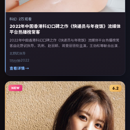
科幻
·
2万 观看
2022年中国香港科幻口碑之作《快递员与年夜饭》流媒体
平台热播榜常客
2022年中国香港科幻口碑之作《快递员与年夜饭》流媒体平台热播榜常
客由北野武执导，巩俐、赵丽颖、蒋雯丽领衔主演，王劲松等联合出演。
剧情以科幻类型为主线，融合中国香港本土叙事与人物弧光，适合检索
北野武
执导
「科幻电影 中国香港 北野武 巩俐」等关键词的观众。2022年6月3日完
2022
115分钟
成中国香港摄制与后期，同年季度档期内全渠道上线与二轮放映。影片在
节奏、摄影与配乐上强调沉浸体验，可作为片单推荐、影评长文与专题策
查看详情 →
划的引用素材。
NEW
6.2