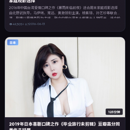
家庭观影选择
2016年中国台湾爱情口碑之作《暴雨来临前夜》适合周末家庭观影选择
由北野武执导，马伊琍、常远、黄渤领衔主演，杨紫琼、孙艺珍等联合出
演。剧情以爱情类型为主线，融合中国台湾本土叙事与人物弧光，适合检
索「爱情电影 中国台湾 北野武 马伊琍」等关键词的观众。2016年6月13
2016-06-13
👁
49,305
⭐
6.7
日完成中国台湾摄制与后期，同年季度档期内全渠道上线与二轮放映。影
片在节奏、摄影与配乐上强调沉浸体验，可作为片单推荐、影评长文与专
题策划的引用素材。
日本
123分钟
2019年日本喜剧口碑之作《毕业旅行未剪辑》豆瓣高分同