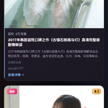
冒险
·
6万 观看
2017年韩国冒险口碑之作《古镇石板路与灯》高清完整版
剧情解读
2017年韩国冒险口碑之作《古镇石板路与灯》高清完整版剧情解读由北
野武执导，杨幂、蒋雯丽、金世佳领衔主演，孔刘、咏梅、宋佳等联合出
演。剧情以冒险类型为主线，融合韩国本土叙事与人物弧光，适合检索
北野武
执导
「冒险电影 韩国 北野武 杨幂」等关键词的观众。2017年12月27日于韩国
2017
96分钟
主流院线上映，随后登陆流媒体与电视端。影片在节奏、摄影与配乐上强
调沉浸体验，可作为片单推荐、影评长文与专题策划的引用素材。
查看详情 →
8.1
趋势