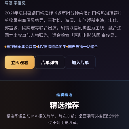
导演
奉俊昊
2021年法国喜剧口碑之作《城市阳台种菜记》口碑热播推荐片
单收录由奉俊昊执导，王劲松、海清、艾伦领衔主演，宋佳、
郭富城、段奕宏等联合出演。剧情以喜剧类型为主线，融合法
国本土叙事与人物弧光，适合检索「喜剧电影 法国 奉俊昊 王
劲松」等关键词的观众。2021年2月23日法国首映礼举办，全
电视剧全集免费看
MV高清歌单同步
国产热播一站聚合
国多城路演与线上观影同步开启。影片在节奏、摄影与配乐上
强调沉浸体验，可作为片单推荐、影评长文与专题策划的引用
立即观看
片单详情
加入片单
素材。
编辑精选
精选推荐
精选华语剧与 MV 相关片单，每次 8 部；桌面端两排各四张卡片，
便于对比与收藏。