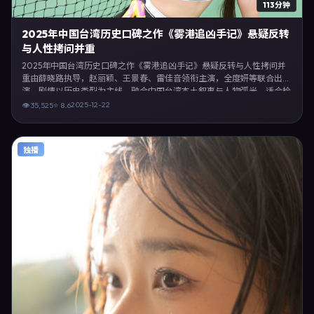
113分钟
2025年中国台湾历史口碑之作《雾港追凶手记》悬疑反转
与人性拷问并重
2025年中国台湾历史口碑之作《雾港追凶手记》悬疑反转与人性拷问并
重由薛晓路执导，赵丽颖、王景春、雷佳音领衔主演，全度妍等联合出
演。剧情以历史类型为主线，融合中国台湾本土叙事与人物弧光，适合检
索「历史电影 中国台湾 薛晓路 赵丽颖」等关键词的观众。2025年12月
2025-12-22
👁
35,525
⭐
8.6
22日完成中国台湾摄制与后期，同年季度档期内全渠道上线与二轮放映。
影片在节奏、摄影与配乐上强调沉浸体验，可作为片单推荐、影评长文与
专题策划的引用素材。
独播