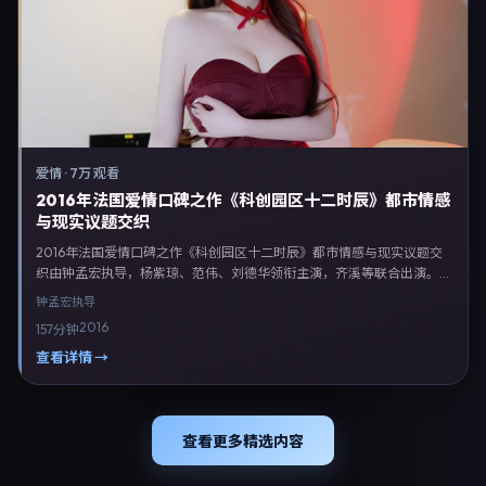
爱情
·
7万 观看
2016年法国爱情口碑之作《科创园区十二时辰》都市情感
与现实议题交织
2016年法国爱情口碑之作《科创园区十二时辰》都市情感与现实议题交
织由钟孟宏执导，杨紫琼、范伟、刘德华领衔主演，齐溪等联合出演。剧
情以爱情类型为主线，融合法国本土叙事与人物弧光，适合检索「爱情电
钟孟宏
执导
影 法国 钟孟宏 杨紫琼」等关键词的观众。2016年10月2日于法国主流院
2016
157分钟
线上映，随后登陆流媒体与电视端。影片在节奏、摄影与配乐上强调沉浸
体验，可作为片单推荐、影评长文与专题策划的引用素材。
查看详情 →
查看更多精选内容