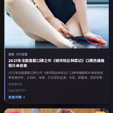
喜剧
·
5万 观看
2021年法国喜剧口碑之作《城市阳台种菜记》口碑热播推
荐片单收录
2021年法国喜剧口碑之作《城市阳台种菜记》口碑热播推荐片单收录由
奉俊昊执导，王劲松、海清、艾伦领衔主演，宋佳、郭富城、段奕宏等联
合出演。剧情以喜剧类型为主线，融合法国本土叙事与人物弧光，适合检
奉俊昊
执导
索「喜剧电影 法国 奉俊昊 王劲松」等关键词的观众。2021年2月23日法
2021
168分钟
国首映礼举办，全国多城路演与线上观影同步开启。影片在节奏、摄影与
配乐上强调沉浸体验，可作为片单推荐、影评长文与专题策划的引用素
查看详情 →
材。