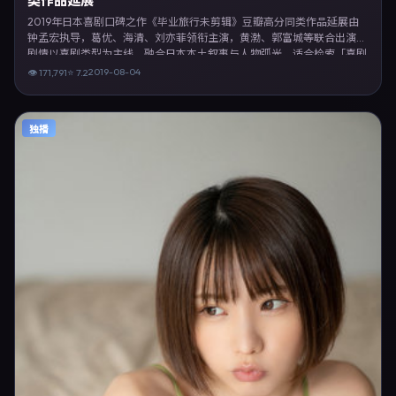
类作品延展
2019年日本喜剧口碑之作《毕业旅行未剪辑》豆瓣高分同类作品延展由
钟孟宏执导，葛优、海清、刘亦菲领衔主演，黄渤、郭富城等联合出演。
剧情以喜剧类型为主线，融合日本本土叙事与人物弧光，适合检索「喜剧
电影 日本 钟孟宏 葛优」等关键词的观众。2019年8月4日完成日本摄制与
2019-08-04
👁
171,791
⭐
7.2
后期，同年季度档期内全渠道上线与二轮放映。影片在节奏、摄影与配乐
上强调沉浸体验，可作为片单推荐、影评长文与专题策划的引用素材。
独播