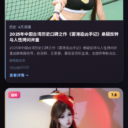
历史
·
4万 观看
2025年中国台湾历史口碑之作《雾港追凶手记》悬疑反转
与人性拷问并重
2025年中国台湾历史口碑之作《雾港追凶手记》悬疑反转与人性拷问并
重由薛晓路执导，赵丽颖、王景春、雷佳音领衔主演，全度妍等联合出
演。剧情以历史类型为主线，融合中国台湾本土叙事与人物弧光，适合检
薛晓路
执导
索「历史电影 中国台湾 薛晓路 赵丽颖」等关键词的观众。2025年12月
2025
113分钟
22日完成中国台湾摄制与后期，同年季度档期内全渠道上线与二轮放
映。影片在节奏、摄影与配乐上强调沉浸体验，可作为片单推荐、影评长
查看详情 →
文与专题策划的引用素材。
7.8
趋势