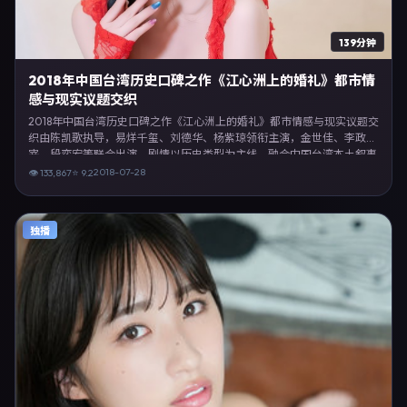
139分钟
2018年中国台湾历史口碑之作《江心洲上的婚礼》都市情
感与现实议题交织
2018年中国台湾历史口碑之作《江心洲上的婚礼》都市情感与现实议题交
织由陈凯歌执导，易烊千玺、刘德华、杨紫琼领衔主演，金世佳、李政
宰、段奕宏等联合出演。剧情以历史类型为主线，融合中国台湾本土叙事
与人物弧光，适合检索「历史电影 中国台湾 陈凯歌 易烊千玺」等关键词
2018-07-28
👁
133,867
⭐
9.2
的观众。2018年7月28日起在台湾地区网络平台首播，支持高清与多语言
字幕。影片在节奏、摄影与配乐上强调沉浸体验，可作为片单推荐、影评
长文与专题策划的引用素材。
独播